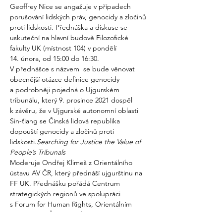
Geoffrey Nice se angažuje v případech 
porušování lidských práv, genocidy a zločinů 
proti lidskosti. Přednáška a diskuse se 
uskuteční na hlavní budově Filozofické 
fakulty UK (místnost 104) v pondělí 
14. února, od 15:00 do 16:30.
V přednášce s názvem 
 se bude věnovat 
obecnější otázce definice genocidy 
a podrobněji pojedná o Ujgurském 
tribunálu, který 9. prosince 2021 dospěl 
k závěru, že v Ujgurské autonomní oblasti 
Sin-ťiang se Čínská lidová republika 
dopouští genocidy a zločinů proti 
lidskosti.
Searching for Justice the Value of 
People’s Tribunals
Moderuje Ondřej Klimeš z Orientálního 
ústavu AV ČR, který přednáší ujgurštinu na 
FF UK. Přednášku pořádá Centrum 
strategických regionů ve spolupráci 
s Forum for Human Rights, Orientálním 
ústavem AV ČR a projektem Sinopsis.